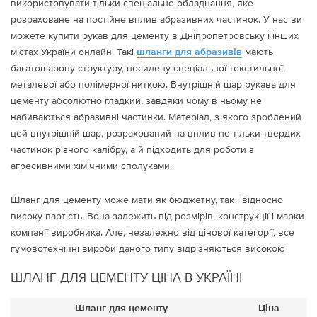
використовувати тільки спеціальне обладнання, яке
розраховане на постійне вплив абразивних частинок. У нас ви
можете купити рукав для цементу в Дніпропетровську і інших
містах України онлайн. Такі
шланги для абразивів
мають
багатошарову структуру, посилену спеціальної текстильної,
металевої або полімерної ниткою. Внутрішній шар рукава для
цементу абсолютно гладкий, завдяки чому в ньому не
набиваються абразивні частинки. Матеріал, з якого зроблений
цей внутрішній шар, розрахований на вплив не тільки твердих
частинок різного калібру, а й підходить для роботи з
агресивними хімічними сполуками.
Шланг для цементу може мати як бюджетну, так і відносно
високу вартість. Вона залежить від розмірів, конструкції і марки
компанії виробника. Але, незалежно від цінової категорії, все
гумовотехнічні вироби даного типу відрізняються високою
міцністю і витримують велике внутрішньо тиск і сильні зовнішні
ШЛАНГ ДЛЯ ЦЕМЕНТУ ЦІНА В УКРАЇНІ
механічні навантаження. Також їх можна використовувати при
температурах від -40 ° С до + 80 ° С.
Шланг для цементу
Ціна