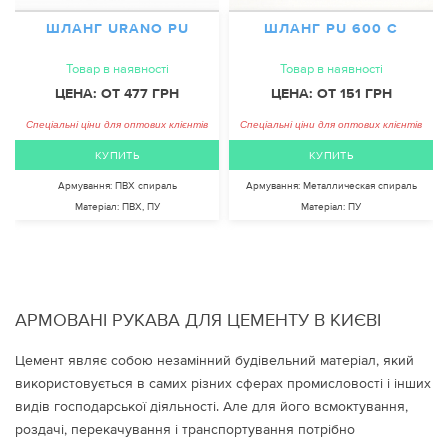
ШЛАНГ URANO PU
ШЛАНГ PU 600 C
Товар в наявності
Товар в наявності
ЦЕНА: ОТ 477 ГРН
ЦЕНА: ОТ 151 ГРН
Спеціальні ціни для оптових клієнтів
Спеціальні ціни для оптових клієнтів
КУПИТЬ
КУПИТЬ
Армування:
ПВХ спираль
Армування:
Металлическая спираль
Матеріал:
ПВХ, ПУ
Матеріал:
ПУ
АРМОВАНІ РУКАВА ДЛЯ ЦЕМЕНТУ В КИЄВІ
Цемент являє собою незамінний будівельний матеріал, який
використовується в самих різних сферах промисловості і інших
видів господарської діяльності. Але для його всмоктування,
роздачі, перекачування і транспортування потрібно