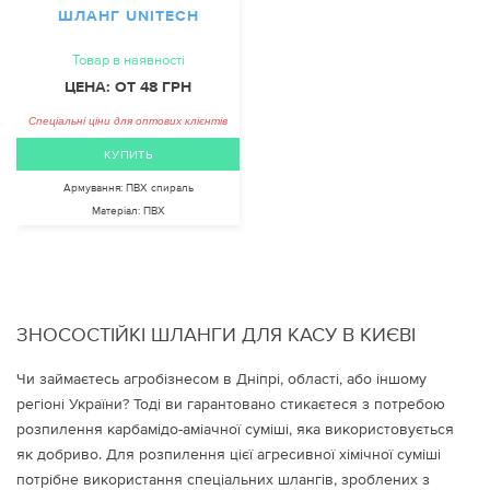
ШЛАНГ UNITECH
Товар в наявності
ЦЕНА: ОТ 48 ГРН
Спеціальні ціни для оптових клієнтів
КУПИТЬ
Армування:
ПВХ спираль
Матеріал:
ПВХ
ЗНОСОСТІЙКІ ШЛАНГИ ДЛЯ КАСУ В КИЄВІ
Чи займаєтесь агробізнесом в Дніпрі, області, або іншому
регіоні України? Тоді ви гарантовано стикаєтеся з потребою
розпилення карбамідо-аміачної суміші, яка використовується
як добриво. Для розпилення цієї агресивної хімічної суміші
потрібне використання спеціальних шлангів, зроблених з