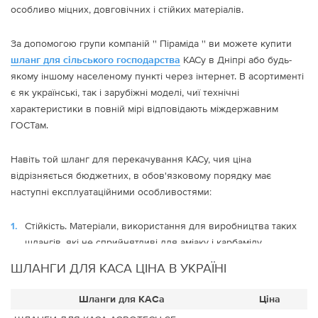
особливо міцних, довговічних і стійких матеріалів.
За допомогою групи компаній '' Піраміда '' ви можете купити
шланг для сільського господарства
КАСу в Дніпрі або будь-
якому іншому населеному пункті через інтернет. В асортименті
є як українські, так і зарубіжні моделі, чиї технічні
характеристики в повній мірі відповідають міждержавним
ГОСТам.
Навіть той шланг для перекачування КАСу, чия ціна
відрізняється бюджетних, в обов'язковому порядку має
наступні експлуатаційними особливостями:
Стійкість. Матеріали, використання для виробництва таких
шлангів, які не сприйнятливі для аміаку і карбаміду.
Довговічність. Такі шланги розраховані на використання в
ШЛАНГИ ДЛЯ КАСА ЦІНА В УКРАЇНІ
складних погодних умовах, і добре витримують сильну
спеку і заморозки.
Шланги для КАСа
Ціна
Забезпечення економного витрати хімікатів.