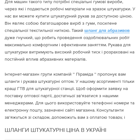
Для машин такого типу потрібні спеціальні гумові вироби,
через які і подаються робочі матеріали на зразок штукатурки. У
нас ви можете купити штукатурний рукав за доступною ціною.
Він являє собою багатошарове виріб з гуми, посилене
спеціальної текстильної ниткою. Такий
шланг для абразивов
дуже гнучкий, що робить проведення оздоблювальних робіт
максимально комфортним і ефективним заняттям. Рукава для
штукатурки витримують високий робочий тиск і розраховані на
постійний вплив абразивних матеріалів.
Інтернет-магазин групи компаній '' Піраміда '' пропонує вам
шланги і рукава штукатурні оптом. У нашому асортименті тільки
кращі ГТВ для штукатурної станції. Щоб оформити заявку на
поставку оптової партії, достатньої зв'язатися з нашими
менеджерами. Для цього використовуйте телефонні номери та
електронну пошту, зазначені сайті магазина. Консультанти
зв'яжуться зі складом, допоможуть вам з оплатою товару, і
повідомлять точні терміни його доставки.
ШЛАНГИ ШТУКАТУРНІ ЦІНА В УКРАЇНІ