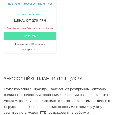
ШЛАНГ FOODTECH PU
Товар в наявності
ЦЕНА: ОТ 270 ГРН
Спеціальні ціни для оптових клієнтів
КУПИТЬ
Армування:
ПВХ спираль
Матеріал:
ПУ
ЗНОСОСТІЙКІ ШЛАНГИ ДЛЯ ЦУКРУ
Група компаній '' Піраміда '' займається роздрібним і оптовим
онлайн-торгівлею гумотехнічними виробами в Дніпрі та інших
містах України. У нас ви знайдете широкий асортимент шлангів
та рукавів для харчової промисловості. На особливу увагу
заслуговують моделі ГТВ, розраховані на роботу з