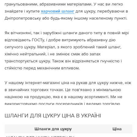
гранульованими, абразивними матеріалами. У нас ви легко
знайдете і купите
харчовий шланг
для цукру, перебуваючи в
Дніпропетровську або будь-якому іншому населеному пункті.
Як вітчизняні, так і зарубіжні шланги даного типу в повній мірі
відповідають ГОСТу, і добре витримують абразивну дію
сипучого цукру. Матеріал, з якого зроблений такий шланг,
хімічно нейтральний, і не змінює смак або запах
транспортується цукру. Також він відрізняється гнучкістю і
стійкістю перед механічним впливом.
У нашому інтернет-магазині ціна на рукав для цукру нижче, ніж
в звичайних торгових точках. Це пов'язано з мінімальною
націнкою на продукцію, яка є в нашому асортименті. Ми не
використовуємо послуги посередників і ведемо торгівлю
онлайн, що зменшує наші витрати. Для уточнення інформації
ШЛАНГИ ДЛЯ ЦУКРУ ЦІНА В УКРАЇНІ
по обраному вами товару, зверніться в службу підтримки.
Менеджери доступні за контактами, вказаними на сайті.
Шланги для цукру
Ціна