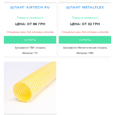
ШЛАНГ AIRTECH PU
ШЛАНГ METALFLEX
Товар в наявності
Товар в наявності
ЦЕНА: ОТ 86 ГРН
ЦЕНА: ОТ 32 ГРН
Спеціальні ціни для оптових клієнтів
Спеціальні ціни для оптових клієнтів
КУПИТЬ
КУПИТЬ
Армування:
ПВХ спираль
Армування:
Металлическая спираль
Матеріал:
ПУ
Матеріал:
ПВХ