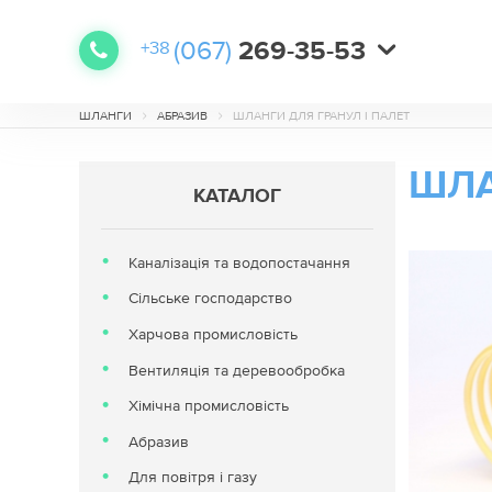
(067)
269-35-53
+38
(068)
(067)
(067)
638-48-78
641-79-09
560-71-62
+38
+38
+38
ШЛАНГИ
АБРАЗИВ
ШЛАНГИ ДЛЯ ГРАНУЛ І ПАЛЕТ
ШЛА
КАТАЛОГ
Каналізація та водопостачання
Сільське господарство
Харчова промисловість
Вентиляція та деревообробка
Хімічна промисловість
Абразив
Для повітря і газу