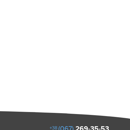
(067)
269-35-53
+38