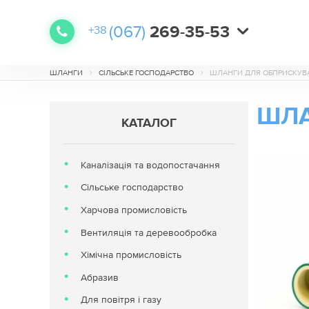
(067)
269-35-53
+38
(068)
(067)
(067)
638-48-78
641-79-09
560-71-62
+38
+38
+38
ШЛАНГИ
СІЛЬСЬКЕ ГОСПОДАРСТВО
ШЛАНГИ ДЛЯ ОБПРИСКУВА
ШЛА
КАТАЛОГ
Каналізація та водопостачання
Сільське господарство
Харчова промисловість
Вентиляція та деревообробка
Хімічна промисловість
Абразив
Для повітря і газу