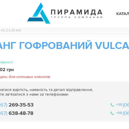
КАТА
PU Z 0,35 ММ
НГ ГОФРОВАНИЙ VULCAN
аявності
102 грн
 ціни для оптових клієнтів
атися вартість, наявність та деталі відправлення,
те зв'язатися з нами за телефонами:
067)
269-35-53
(0
+38
067)
638-48-78
(0
+38