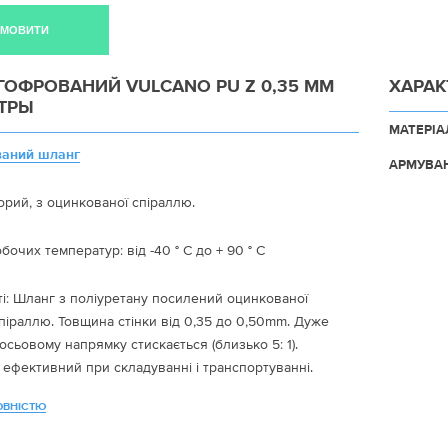
АМОВИТИ
ГОФРОВАНИЙ VULCANO PU Z 0,35 ММ
ХАРАК
ТРЫ
МАТЕРІА
ваний шланг
АРМУВА
орий, з оцинкованої спіраллю.
бочих температур: від -40 ° C до + 90 ° C
і: Шланг з поліуретану посилений оцинкованої
піраллю. Товщина стінки від 0,35 до 0,50mm. Дуже
 осьовому напрямку стискається (близько 5: 1).
 ефективний при складуванні і транспортуванні.
стирання, мінеральних масел, старіння, озону і
ОВНІСТЮ
х агентів. Може бути зроблений в антистатичному
ідповідно до TRB S 2153 при заземленні спіралі.