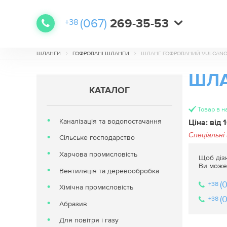
(067)
269-35-53
+38
(068)
(067)
(067)
638-48-78
641-79-09
560-71-62
+38
+38
+38
ШЛАНГИ
ГОФРОВАНІ ШЛАНГИ
ШЛАНГ ГОФРОВАНИЙ VULCANO 
ШЛА
КАТАЛОГ
Товар в н
Каналізація та водопостачання
Ціна: від 
Спеціальні
Сільське господарство
Харчова промисловість
Щоб дізн
Ви може
Вентиляція та деревообробка
(
+38
Хімічна промисловість
(
+38
Абразив
Для повітря і газу