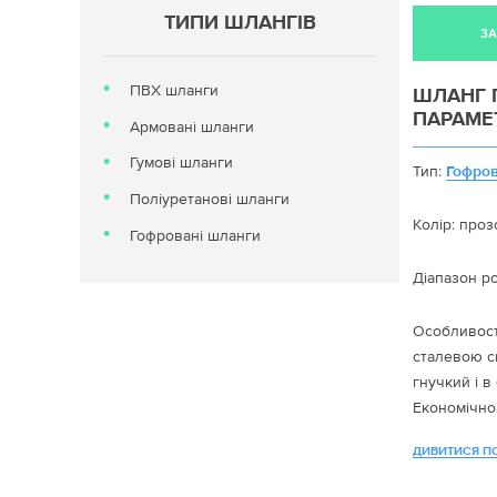
ТИПИ ШЛАНГІВ
З
ПВХ шланги
ШЛАНГ 
ПАРАМЕ
Армовані шланги
Гумові шланги
Тип:
Гофро
Поліуретанові шланги
Колір: проз
Гофровані шланги
Діапазон ро
Особливост
сталевою с
гнучкий і в
Економічно
Стійкий до 
ДИВИТИСЯ П
атмосферни
виконанні в